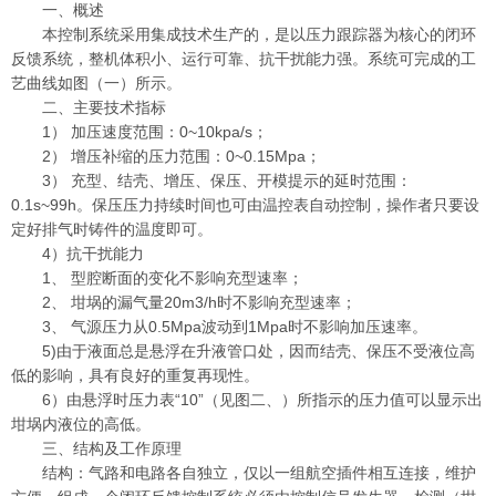
一、概述
本控制系统采用集成技术生产的，是以压力跟踪器为核心的闭环
反馈系统，整机体积小、运行可靠、抗干扰能力强。系统可完成的工
艺曲线如图（一）所示。
二、主要技术指标
1） 加压速度范围：0~10kpa/s；
2） 增压补缩的压力范围：0~0.15Mpa；
3） 充型、结壳、增压、保压、开模提示的延时范围：
0.1s~99h。保压压力持续时间也可由温控表自动控制，操作者只要设
定好排气时铸件的温度即可。
4）抗干扰能力
1、 型腔断面的变化不影响充型速率；
2、 坩埚的漏气量20m3/h时不影响充型速率；
3、 气源压力从0.5Mpa波动到1Mpa时不影响加压速率。
5)由于液面总是悬浮在升液管口处，因而结壳、保压不受液位高
低的影响，具有良好的重复再现性。
6）由悬浮时压力表“10”（见图二、）所指示的压力值可以显示出
坩埚内液位的高低。
三、结构及工作原理
结构：气路和电路各自独立，仅以一组航空插件相互连接，维护