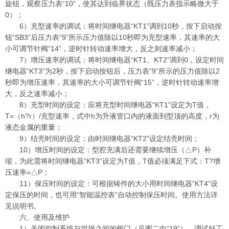
旋钮，观察压力表“10”，使其达到临界状态（既压力表指示略微大于
0）；
6）充型速率的调试：将时间继电器“KT1”调到10秒，按下启动按
钮“SB3”后压力表“9”所示压力值除以10秒即为充型速率，其速率的大
小可调节针阀“14”，逆时针转动速率增大，反之则速率减小；
7）增压速率的调试：将时间继电器“KT1、KT2”调到0，设定时间
继电器“KT3”为2秒，按下启动按钮后，压力表“9”所示的压力值除以2
秒即为增压速率，其速率的大小可调节针阀“15”，逆时针转动速率增
大，反之速率减小；
8）充型时间的设定：应将充型时间继电器“KT1”设定为T值，
T=（h?r）/充型速率，式中h为升液管口内的液面到型顶的高度，r为
液态金属的重量；
9）结壳时间的设定：由时间继电器“KT2”设定结壳时间；
10）增压时间的设定：型腔充满后还需要继续增压（△P）补
缩，为此需将时间继电器“KT3”设定为T值，T值必须满足下式：T?增
压速率=△P；
11）保压时间的设定：可根据铸件的大小用时间继电器“KT4”设
定保压的时间，也可用“智能温控表”自动控制保压时间。使用方法详
见说明书。
六、使用及维护
1）关闭控制系统与坩埚之间的阀门（见图二中“19”），调试好工