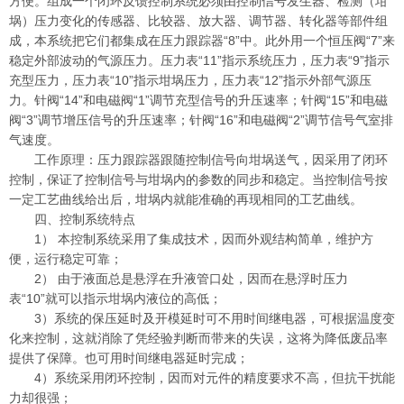
方便。组成一个闭环反馈控制系统必须由控制信号发生器、检测（坩
埚）压力变化的传感器、比较器、放大器、调节器、转化器等部件组
成，本系统把它们都集成在压力跟踪器“8”中。此外用一个恒压阀“7”来
稳定外部波动的气源压力。压力表“11”指示系统压力，压力表“9”指示
充型压力，压力表“10”指示坩埚压力，压力表“12”指示外部气源压
力。针阀“14”和电磁阀“1”调节充型信号的升压速率；针阀“15”和电磁
阀“3”调节增压信号的升压速率；针阀“16”和电磁阀“2”调节信号气室排
气速度。
工作原理：压力跟踪器跟随控制信号向坩埚送气，因采用了闭环
控制，保证了控制信号与坩埚内的参数的同步和稳定。当控制信号按
一定工艺曲线给出后，坩埚内就能准确的再现相同的工艺曲线。
四、控制系统特点
1） 本控制系统采用了集成技术，因而外观结构简单，维护方
便，运行稳定可靠；
2） 由于液面总是悬浮在升液管口处，因而在悬浮时压力
表“10”就可以指示坩埚内液位的高低；
3）系统的保压延时及开模延时可不用时间继电器，可根据温度变
化来控制，这就消除了凭经验判断而带来的失误，这将为降低废品率
提供了保障。也可用时间继电器延时完成；
4）系统采用闭环控制，因而对元件的精度要求不高，但抗干扰能
力却很强；