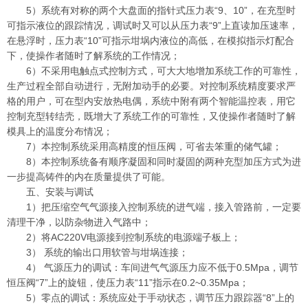
5）系统有对称的两个大盘面的指针式压力表“9、10”，在充型时
可指示液位的跟踪情况，调试时又可以从压力表“9”上直读加压速率，
在悬浮时，压力表“10”可指示坩埚内液位的高低，在模拟指示灯配合
下，使操作者随时了解系统的工作情况；
6）不采用电触点式控制方式，可大大地增加系统工作的可靠性，
生产过程全部自动进行，无附加动手的必要。对控制系统精度要求严
格的用户，可在型内安放热电偶，系统中附有两个智能温控表，用它
控制充型转结壳，既增大了系统工作的可靠性，又使操作者随时了解
模具上的温度分布情况；
7）本控制系统采用高精度的恒压阀，可省去笨重的储气罐；
8）本控制系统备有顺序凝固和同时凝固的两种充型加压方式为进
一步提高铸件的内在质量提供了可能。
五、安装与调试
1）把压缩空气气源接入控制系统的进气端，接入管路前，一定要
清理干净，以防杂物进入气路中；
2）将AC220V电源接到控制系统的电源端子板上；
3） 系统的输出口用软管与坩埚连接；
4） 气源压力的调试：车间进气气源压力应不低于0.5Mpa，调节
恒压阀“7”上的旋钮，使压力表“11”指示在0.2~0.35Mpa；
5）零点的调试：系统应处于手动状态，调节压力跟踪器“8”上的