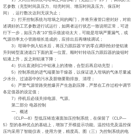
艺参数（充型时间及压力、结壳时间、增压时间及压力、保压时
间），运行数次达到无误为止；
2）打开控制系统与坩埚之间的阀门，并将升液管口密封好，对前
述调好的工艺参数进行试运行，如两者运行状态一致说明正常，可进
行下一步，如压力表“10”指示值波动太大，可能是坩埚严重漏气，或
气源功率太小管路细长造成的，应排出后再继续调试；
3）坩埚中倒入铝水后，将压力跟踪器“8”的零点调到恰好使铝液
升到铸型直浇道口下面的某一位置。顺时针转动压力跟踪器的旋钮时
铝液上升，反之则铝液下降；
4）扒出直浇到口中铝液上的渣物，合型后再启动充型；
5）控制系统的进气端要加干燥器，以保证进入坩埚的气体尽量减
少水分。过滤器中的污水及脏物要勤排放、清理；
6）严禁气源管路突然爆开产生急剧压降，严禁在工作过程中调节
各定值器的设定值；
7）停机后必须关掉电源、气源。
第二部分 电器控制
一、概述
《CLP—8》型低压铸造液面加压控制系统，在保留了《CLP—
5》型的各种优点的基础上，增加了开模提示功能。温控结壳及温控保
压均采用了智能仪表，使用方便，精度高。图（三）为控制系统的电