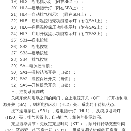
19）HL2—断电指示灯（附在SB2上）；
20）HL3—启动指示灯（附在SB3上）；
21）HL4—自动排气指示灯（附在SB4上）；
22）HL5—启用温控结壳功能指示灯（附在SA1上）；
23）HL6—启用温控保压功能指示灯（附在SA2上）；
24）HL7—启用开模提示功能指示灯（附在SA3上）；
25）SB1—送电按钮；
26）SB2—断电按钮；
27）SB3—启动按钮；
28）SB4—排气按钮；
29）SA—电源控制锁；
30）SA1—温控结壳开关（自锁）；
31）SA2—温控保压开关（自锁）；
32）SA3—开模提示开关（自锁）；
三、控制系统调试
关闭系统与坩埚之间的阀门，合上电源开关（QF），打开控制电
源开关（SA），则断电指示灯（HL2）亮。系统处于待机状态。
按下送电按钮（SB1），送电指示灯（HL1）、及模拟坩埚灯
（HS0）亮，排气阀得电，自动排气，相关的指示灯亮。
充型速率调节：先设定充型时间（KT1），顺时针转动充型针阀
（14）至稍紧，按下启动钮（SB3），再反复调节针阀的开启度，直